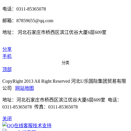
电话：0311-85365078
邮箱：87859655@qq.com
地址： 河北石家庄市桥西区滨江优谷大厦6层609室
分享
手机
分类
顶部
CopyRight 2013 All Right Reserved 河北U乐国际集团贸易有限
公司
网站地图
地址：河北石家庄市桥西区滨江优谷大厦6层609室 电话：
0311-85365078 传真：0311-85365078
关闭
技术支持