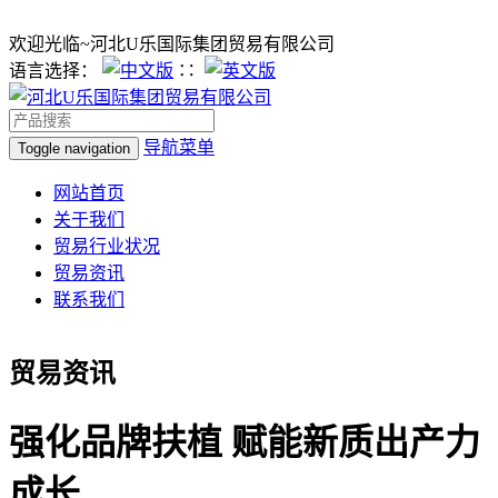
欢迎光临~河北U乐国际集团贸易有限公司
语言选择：
∷
导航菜单
Toggle navigation
网站首页
关于我们
贸易行业状况
贸易资讯
联系我们
贸易资讯
强化品牌扶植 赋能新质出产力
成长