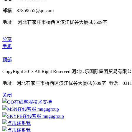
邮箱：87859655@qq.com
地址： 河北石家庄市桥西区滨江优谷大厦6层609室
分享
手机
顶部
CopyRight 2013 All Right Reserved 河北U乐国际集团贸易有
地址：河北石家庄市桥西区滨江优谷大厦6层609室 电话：0311-85365
关闭
技术支持
mugugroup
mugugroup