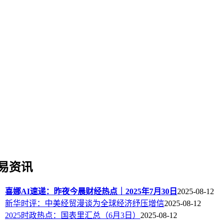
易资讯
喜娜AI速递：昨夜今晨财经热点｜2025年7月30日
2025-08-12
新华时评：中美经贸漫谈为全球经济纾压增信
2025-08-12
2025时政热点：国表里汇总（6月3日）
2025-08-12